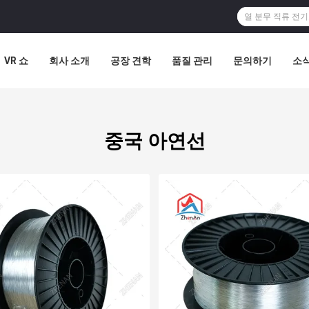
VR 쇼
회사 소개
공장 견학
품질 관리
문의하기
소
중국 아연선