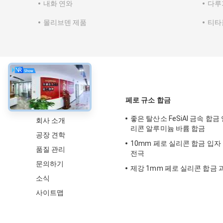
내화 연와
다루
몰리브덴 제품
티타
약
페로 규소 합금
좋은 탈산소 FeSiAl 금속 합금
회사 소개
리콘 알루미늄 바륨 합금
공장 견학
10mm 페로 실리콘 합금 입자
품질 관리
전극
문의하기
제강 1mm 페로 실리콘 합금 과
소식
사이트맵