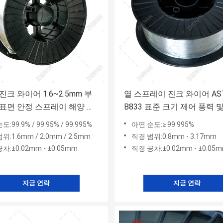
진크 와이어 1.6~2.5mm 부
열 스프레이 진크 와이어 AS
표면 안정 스프레이 해양 및
B833 표준 크기 제어 풍력 
 애플리케이션
구조물 부식 보호
:99.9% / 99.95% / 99.995%
아연 순도:≥ 99.995%
위:1.6mm / 2.0mm / 2.5mm
직경 범위:0.8mm - 3.17mm
차:±0.02mm - ±0.05mm
직경 공차:±0.02mm - ±0.05
지금 연락
지금 연락