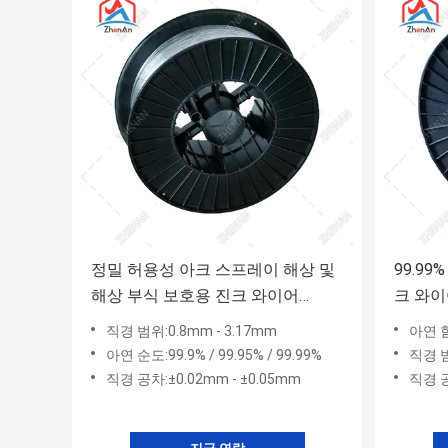
정밀 허용성 아크 스프레이 해상 및
99.99
해상 부식 보호용 진크 와이어
크 와이
0.8~3.17mm
분사 부
직경 범위:0.8mm - 3.17mm
아연 함
아연 순도:99.9% / 99.95% / 99.99%
직경 범
직경 공차:±0.02mm - ±0.05mm
직경 공