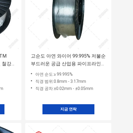
TM
고순도 아연 와이어 99.995% 저불순
및 철강
부드러운 공급 산업용 파이프라인
보호 애플리케이션
아연 순도:≥ 99.995%
직경 범위:0.8mm - 3.17mm
mm
직경 공차:±0.02mm - ±0.05mm
지금 연락