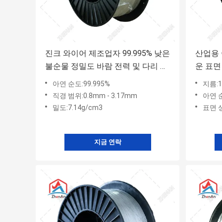
진크 와이어 제조업자 99.995% 낮은
산업용 
불순물 정밀도 바람 전력 및 다리 경
운 표면
식 보호 재료
파이프라
아연 순도:99.995%
지름:1
직경 범위:0.8mm - 3.17mm
아연 순도
밀도:7.14g/cm3
표면 
지금 연락