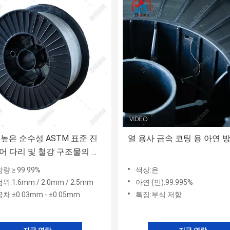
% 높은 순수성 ASTM 표준 진
열 용사 금속 코팅 용 아연 
어 다리 및 철강 구조물의 열
패 보호
량:≥ 99.99%
색상:은
위:1.6mm / 2.0mm / 2.5mm
아연 (민):99.995%
차:±0.03mm - ±0.05mm
특징:부식 저항