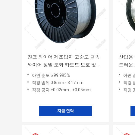
진크 와이어 제조업자 고순도 금속
산업용 
와이어 정밀 도화 카토드 보호 및 항
드러운 
부식 코팅
조선용
아연 순도:≥ 99.995%
아연 순도
직경 범위:0.8mm - 3.17mm
직경 범
직경 공차:±0.02mm - ±0.05mm
직경 공
지금 연락