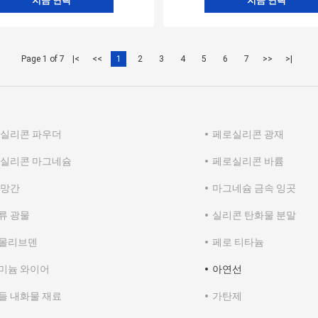
지금 연락
지금 연락
Page 1 of 7
|<
<<
1
2
3
4
5
6
7
>>
>|
 실리콘 파우더
페로실리콘 광재
 실리콘 마그네슘
페로실리콘 바륨
 망간
마그네슘 금속 잉곳
류 광물
실리콘 탄화물 분말
몰리브덴
페로 티타늄
미늄 와이어
아연선
들 내화물 재료
가탄제