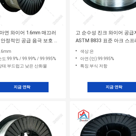
아연 와이어 1.6mm 매끄러
고 순수성 진크 와이어 공급
 안정적인 공급 음극 보호 및
ASTM B833 표준 아크 스
인 코팅 응용 분야
양 및 조선 경화 보호 응용 
.6mm
색상:은
:99.9% / 99.99% / 99.995%
아연 (민):99.995%
상태:부드럽고 낮은 산화물
특징:부식 저항
지금 연락
지금 연락