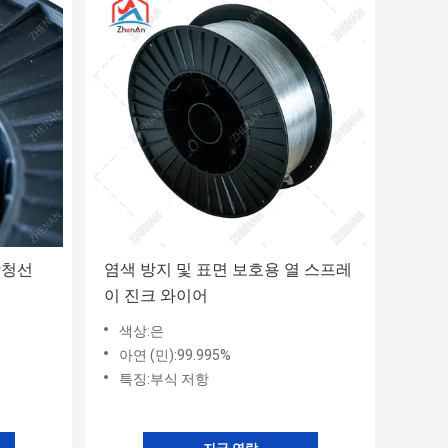
방청선
염색 방지 및 표면 보호용 열 스프레
이 진크 와이어
색상:은
아연 (민):99.995%
특징:부식 저항