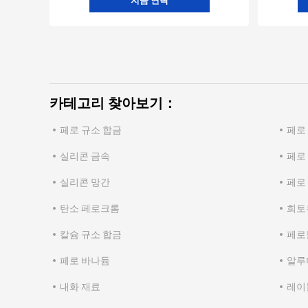
지금 연락
카테고리 찾아보기：
페로 규소 합금
페로
실리콘 금속
페로
실리콘 망간
페로
탄소 페로크롬
희토
칼슘 규소 합금
페로
페로 바나듐
알루
내화 재료
레이