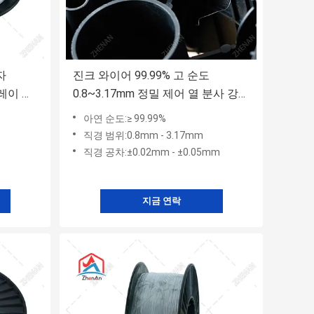
자
진크 와이어 99.99% 고 순도
프레이 해
0.8~3.17mm 정밀 제어 열 분사 강철
프로그램
구조물 경화 보호
아연 순도:≥ 99.99%
직경 범위:0.8mm - 3.17mm
직경 공차:±0.02mm - ±0.05mm
지금 연락