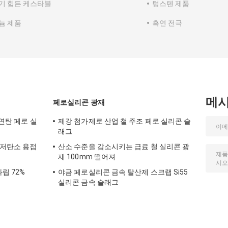
기 힘든 케스타블
텅스텐 제품
늄 제품
흑연 전극
메
페로실리콘 광재
 연탄 페로 실
제강 첨가제로 산업 철 주조 페로 실리콘 슬
래그
 저탄소 용접
산소 수준을 감소시키는 급료 철 실리콘 광
재 100mm 떨어져
립 72%
야금 페로실리콘 금속 탈산제 스크랩 Si55
실리콘 금속 슬래그