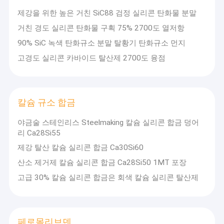
페로몰리브덴
제강을 위한 높은 거친 SiC88 검정 실리콘 탄화물 분말
페로 티타늄
거친 경도 실리콘 탄화물 구획 75% 2700도 열저항
90% SiC 녹색 탄화규소 분말 탈황기 탄화규소 먼지
페로 바나듐
고경도 실리콘 카바이드 탈산제 2700도 융점
알루미늄 와이어
아연선
칼슘 규소 합금
내화 재료
야금술 스테인리스 Steelmaking 칼슘 실리콘 합금 덩어
리 Ca28Si55
레이들 내화물 재료
제강 탈산 칼슘 실리콘 합금 Ca30Si60
가탄제
산소 제거제 칼슘 실리콘 합금 Ca28Si50 1MT 포장
고급 30% 칼슘 실리콘 합금은 회색 칼슘 실리콘 탈산제
내화 연와
다루기 힘든 케스타블
페로몰리브덴
텅스텐 제품