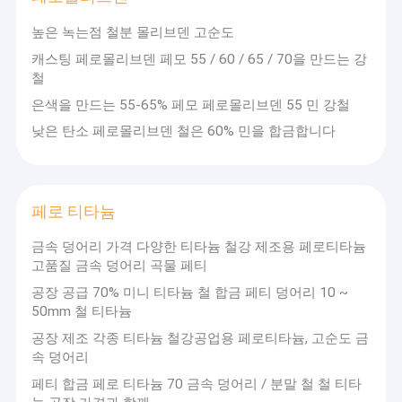
높은 녹는점 철분 몰리브덴 고순도
몰리브덴 제품
캐스팅 페로몰리브덴 페모 55 / 60 / 65 / 70을 만드는 강
철
티타늄 제품
은색을 만드는 55-65% 페모 페로몰리브덴 55 민 강철
흑연 전극
낮은 탄소 페로몰리브덴 철은 60% 민을 합금합니다
페로 티타늄
금속 덩어리 가격 다양한 티타늄 철강 제조용 페로티타늄
고품질 금속 덩어리 곡물 페티
공장 공급 70% 미니 티타늄 철 합금 페티 덩어리 10 ~
50mm 철 티타늄
공장 제조 각종 티타늄 철강공업용 페로티타늄, 고순도 금
속 덩어리
페티 합금 페로 티타늄 70 금속 덩어리 / 분말 철 철 티타