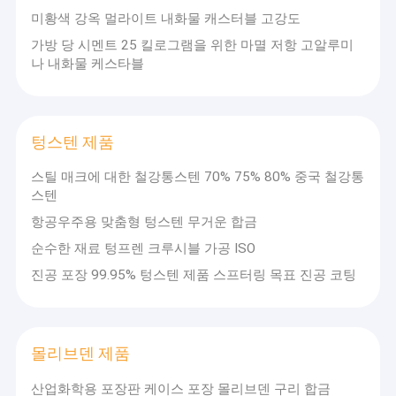
미황색 강옥 멀라이트 내화물 캐스터블 고강도
가방 당 시멘트 25 킬로그램을 위한 마멸 저항 고알루미
나 내화물 케스타블
텅스텐 제품
스틸 매크에 대한 철강통스텐 70% 75% 80% 중국 철강통
스텐
항공우주용 맞춤형 텅스텐 무거운 합금
순수한 재료 텅프렌 크루시블 가공 ISO
진공 포장 99.95% 텅스텐 제품 스프터링 목표 진공 코팅
몰리브덴 제품
산업화학용 포장판 케이스 포장 몰리브덴 구리 합금