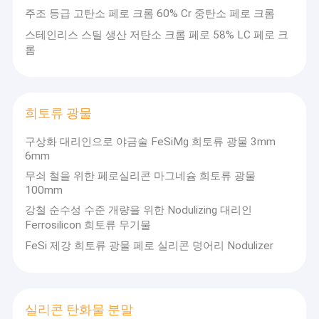
실리콘 금속
주조 등급 고탄소 페로 크롬 60% Cr 중탄소 페로 크롬
스테인리스 스틸 생산 저탄소 크롬 페로 58% LC 페로 크
페로 실리콘 마그네슘
롬
페로실리콘 바륨
실리콘 망간
희토류 광물
페로 망간
구상화 대리인으로 야금술 FeSiMg 희토류 광물 3mm
6mm
마그네슘 금속 잉곳
무쇠 철을 위한 페로실리콘 마그네슘 희토류 광물
100mm
탄소 페로크롬
강철 순수성 수준 개량을 위한 Nodulizing 대리인
Ferrosilicon 희토류 무기물
희토류 광물
FeSi 제강 희토류 광물 페로 실리콘 덩어리 Nodulizer
실리콘 탄화물 분말
칼슘 규소 합금
실리콘 탄화물 분말