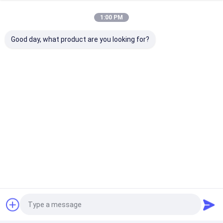
흑연 전극
1:00 PM
100mm 150mm 175mm 200mm RP 그래피트 전극 가
Good day, what product are you looking for?
격
그래피트 제품 UHP/HP/RP Dia 350mm Lf 또는 Eaf를
위한 Nipple와 함께 그래피트 전극
고품질 그래피트 전극 100mm 150mm 175mm 200mm
초고전력 RP HP UHP 등급 150mm-750mm 톱니가 있는
그래피트 전극
페로 규소 합금
원료 철 실리콘 합금 Si 72% FeSi 금속 합금 밝은 회색
페로 실리콘 파우더