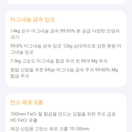
하고 있습니다.
회사 소개
공장 견학
마그네슘 금속 잉곳
14kg 순수 마그네슘 금속 99.95% 분 공급 다양한 모양과
품질 관리
연간 생산 및 판매는 150,000톤 이상입니다. 30,000평방미터의 면적
크기
을 차지하는 우리 공장에는 현대적인 생산 장비의 완전한 세트, 습식
문의하기
야금학을 포함한 2개의 대규모 생산 기지, 2개의 주요 실험실 및 수
99.8% 마그네슘 금속 잉곳 12kg 상대적으로 강한 환원 마
십 명의 수석 연구원이 있는 야금 재료 테스트 센터가 있습니다.
그네슘 잉곳
소식
7.5kg 고순도 마그네슘 합금 주괴 컷 99.9 Mg 주괴
항법 산업을 위한 8Kgs 마그네슘 금속 주괴 99.80% Mg
케이스
합금 주괴
페로 규소 합금
탄소 페로크롬
페로 실리콘 파우더
100mm FeCr 철 합금을 만드는 강철을 위한 주조 급료
HC FeCr 유출
페로실리콘 광재
제강 산업용 고탄소 페로 크롬 10-50mm