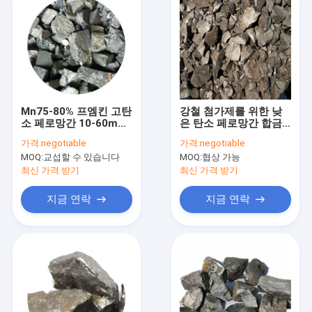
Mn75-80% 프엠킨 고탄
강철 첨가제를 위한 낮
소 페로망간 10-60mm
은 탄소 페로망간 합금
은 제강에 사용했습니다
LC 프엠킨
가격:
negotiable
가격:
negotiable
MOQ:
교섭할 수 있습니다
MOQ:
협상 가능
최신 가격 받기
최신 가격 받기
지금 연락
지금 연락
집
제품
VR 쇼