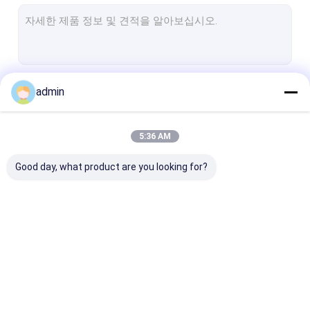
실리콘 금속
페로 실리콘 마그네슘
페로실리콘 바륨
계속하다
admin
실리콘 망간
페로 망간
5:36 AM
우리의 카테고리
마그네슘 금속 잉곳
Good day, what product are you looking for?
탄소 페로크롬
희토류 광물
실리콘 탄화물 분말
페로 규소 합금
페로 실리콘 파우더
페로실리콘 광재
칼슘 규소 합금