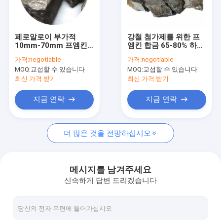
회사 소개
공장 견학
페로알로이 부가적
강철 첨가제를 위한 프
10mm-70mm 프엠킨
엠킨 합금 65-80% 하크
품질 관리
페로실리콘 망간 제강
페로 망간 10-100mm
가격:
negotiable
가격:
negotiable
MOQ:
교섭할 수 있습니다
MOQ:
교섭할 수 있습니다
문의하기
최신 가격 받기
최신 가격 받기
소식
지금 연락
지금 연락
케이스
더 많은 것을 전망하십시오
페로 규소 합금
메시지를 남겨주세요
신속하게 답변 드리겠습니다
페로 실리콘 파우더
페로실리콘 광재