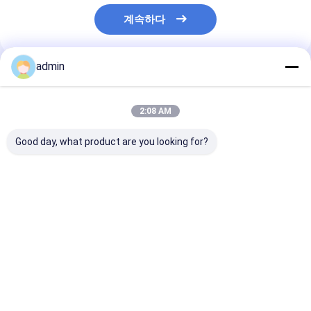
계속하다
admin
추천된 제품
2:08 AM
Good day, what product are you looking for?
금속 및 철강 산업용 철
철강 주조용 페로 실리
철강실리콘산화
실리콘 아산화 FeSiN
콘 나이트라이드
FeSiN 고온 저
고강도 항 산화 불화성
FeSiN, 균열 방지 및 열
화 방지 착용 저
첨가물
안정성 향상 내화물 공
강 산업용 불소연
급업체
최고의 가격
최고의 가격
최고의 