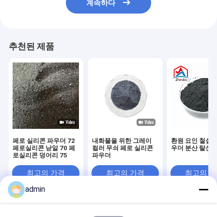
계속하다
추천된 제품
페로 실리콘 파우더 72
내화물을 위한 그레이
환원 요인 철실리
페로실리콘 낟알 70 페
컬러 무쇠 페로 실리콘
우더 분산 탈산
로실리콘 덩어리 75
파우더
최고의 가격
최고의 가격
최고의 
admin
Desktop Site
홈
사이트맵
연락처