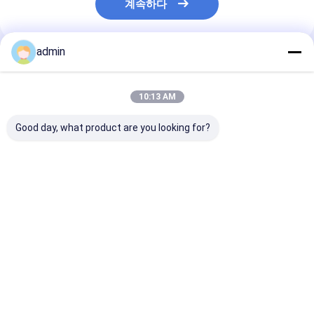
계속하다
admin
추천된 제품
10:13 AM
Good day, what product are you looking for?
탈산화제를 스틸제조
탈산화제를 위한 철 강
제강 Silico 망간
60-14 규소망간합금
생산 65-17 실리콘 망
합금 덩어리 탈
간 합금 낟알
최고의 가격
최고의 가격
최고의 
Desktop Site
홈
사이트맵
연락처