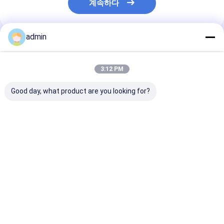
계속하다
admin
추천된 제품
3:12 PM
Good day, what product are you looking for?
산업 합금용 고품질 마
마그네슘 잉곳 - 신뢰할
원산지 중국 고
그네슘 잉곳 99.95
수 있는 합금 응용 분야
99.9% Mg 금
를 위한 고순도
그네슘 잉크 판
최고의 가격
최고의 가격
최고의 
Desktop Site
홈
사이트맵
연락처