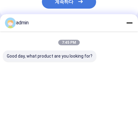
계속하다
admin
추천된 제품
7:45 PM
Good day, what product are you looking for?
금속 및 철강 산업용 철
철강 주조용 페로 실리
철강실리콘산화
실리콘 아산화 FeSiN
콘 나이트라이드
FeSiN 고온 저
고강도 항 산화 불화성
FeSiN, 균열 방지 및 열
화 방지 착용 저
첨가물
안정성 향상 내화물 공
강 산업용 불소연
급업체
최고의 가격
최고의 가격
최고의 
Desktop Site
홈
사이트맵
연락처