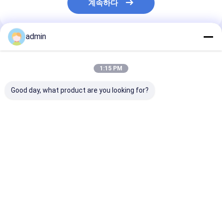
계속하다
admin
추천된 제품
1:15 PM
Good day, what product are you looking for?
금속 및 철강 산업용 철
철강 주조용 페로 실리
철강실리콘산화
실리콘 아산화 FeSiN
콘 나이트라이드
FeSiN 고온 저
고강도 항 산화 불화성
FeSiN, 균열 방지 및 열
화 방지 착용 저
첨가물
안정성 향상 내화물 공
강 산업용 불소연
급업체
최고의 가격
최고의 가격
최고의 
Desktop Site
홈
사이트맵
연락처