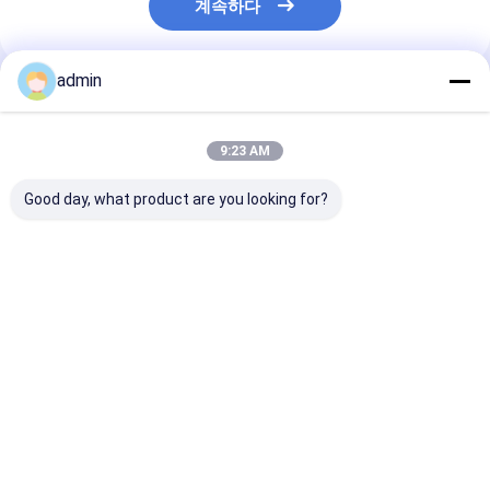
계속하다
admin
추천된 제품
9:23 AM
Good day, what product are you looking for?
금속 및 철강 산업용 철
철강 주조용 페로 실리
철강실리콘산화
실리콘 아산화 FeSiN
콘 나이트라이드
FeSiN 고온 저
고강도 항 산화 불화성
FeSiN, 균열 방지 및 열
화 방지 착용 저
첨가물
안정성 향상 내화물 공
강 산업용 불소연
급업체
최고의 가격
최고의 가격
최고의 
Desktop Site
홈
사이트맵
연락처