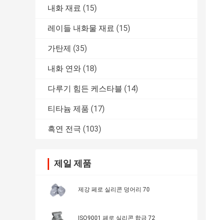
내화 재료
(15)
레이들 내화물 재료
(15)
가탄제
(35)
내화 연와
(18)
다루기 힘든 케스타블
(14)
티타늄 제품
(17)
흑연 전극
(103)
제일 제품
제강 페로 실리콘 덩어리 70
ISO9001 페로 실리콘 합금 72