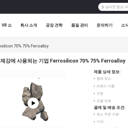
VR 쇼
회사 소개
공장 견학
품질 관리
문의하기
소
con 70% 75% Ferroalloy
제강에 사용되는 기업 Ferrosilicon 70% 75% Ferroalloy
제품 상세 정보:
원래 장소:
브랜드 이름:
인증:
모델 번호:
결제 및 배송 조건:
최소 주문 수량:
가격: