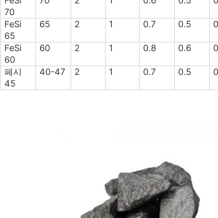
FeSi
70
2
1
0.6
0.5
0
70
FeSi
65
2
1
0.7
0.5
0
65
FeSi
60
2
1
0.8
0.6
0
60
페시
40-47
2
1
0.7
0.5
0
45