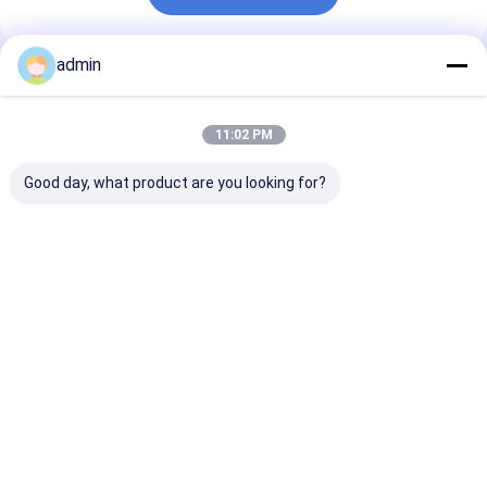
admin
추천된 제품
11:02 PM
Good day, what product are you looking for?
산화 지르코늄 핵심 내
내화 재료 산화 지르코
95.5% ZrO2 
화 노즐 턴디시 더 낮은
늄을 만드는 철강은 턴
턴디쉬 노즐 산화
노즐 녹 저항
디쉬 노즐을 위해 삽입
코늄은 내마모를
합니다
니다
최고의 가격
최고의 가격
최고의 
Desktop Site
홈
사이트맵
연락처
Privacy Policy
사이트맵