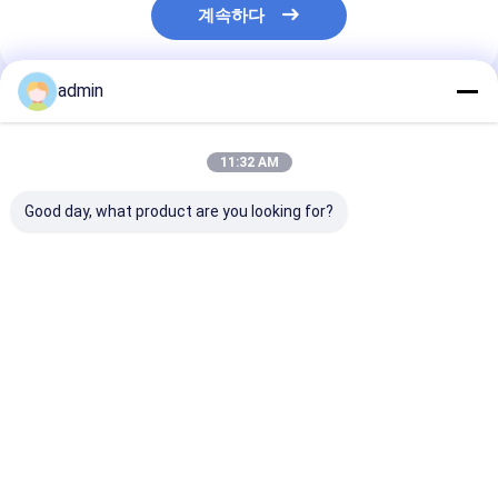
계속하다
admin
추천된 제품
11:32 AM
Good day, what product are you looking for?
금속 및 철강 산업용 철
철강 주조용 페로 실리
철강실리콘산화
실리콘 아산화 FeSiN
콘 나이트라이드
FeSiN 고온 저
고강도 항 산화 불화성
FeSiN, 균열 방지 및 열
화 방지 착용 저
첨가물
안정성 향상 내화물 공
강 산업용 불소연
급업체
최고의 가격
최고의 가격
최고의 
Desktop Site
홈
사이트맵
연락처