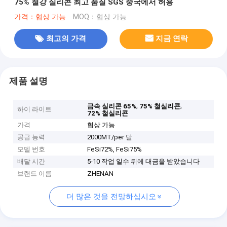
75% 철강 실리콘 최고 품질 SGS 중국에서 허용
가격：협상 가능
MOQ：협상 가능
최고의 가격
지금 연락
제품 설명
,
,
금속 실리콘 65%
75% 철실리콘
하이 라이트
72% 철실리콘
가격
협상 가능
공급 능력
2000MT/per 달
모델 번호
FeSi72%, FeSi75%
배달 시간
5-10 작업 일수 뒤에 대금을 받았습니다
브랜드 이름
ZHENAN
더 많은 것을 전망하십시오