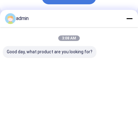
admin
추천된 제품
3:08 AM
Good day, what product are you looking for?
금속 및 철강 산업용 철
철강 주조용 페로 실리
철강실리콘산화
실리콘 아산화 FeSiN
콘 나이트라이드
FeSiN 고온 저
고강도 항 산화 불화성
FeSiN, 균열 방지 및 열
화 방지 착용 저
첨가물
안정성 향상 내화물 공
강 산업용 불소연
급업체
최고의 가격
최고의 가격
최고의 
Desktop Site
홈
사이트맵
연락처
Privacy Policy
사이트맵