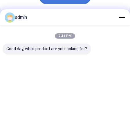
admin
추천된 제품
7:41 PM
Good day, what product are you looking for?
철강산업 산업용 디옥시
990.7% 미니트 산성 전
99.7% 철강공
딩 물질로서의 전해질성
해질 마랑제 금속 플레
질성 망간 금속 
망간 플라크
이크로 분비
최고의 가격
최고의 가격
최고의 
Desktop Site
홈
사이트맵
연락처
Privacy Policy
사이트맵