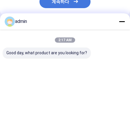
계속하다
admin
추천된 제품
2:17 AM
Good day, what product are you looking for?
철강 제조 첨가물 철강
제강을 위한 탈산화제
철제 주조를 위한
실리콘 슬래그 좋은 탈
페시 페로실리콘 광재
탈산화제 페시 
산화 효과
최고의 가격
최고의 가격
최고의 
Desktop Site
홈
사이트맵
연락처