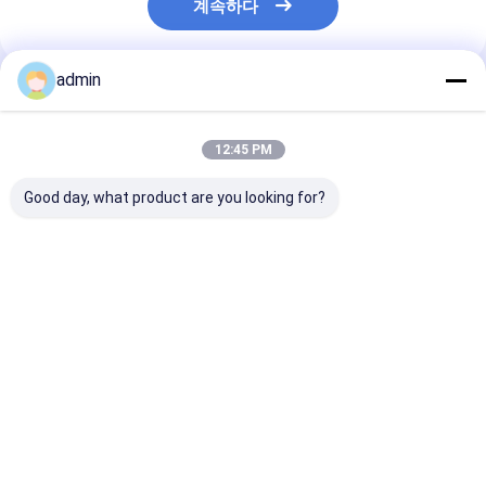
계속하다
admin
추천된 제품
12:45 PM
Good day, what product are you looking for?
철강 제조 첨가물 철강
제강을 위한 탈산화제
철제 주조를 위한
실리콘 슬래그 좋은 탈
페시 페로실리콘 광재
탈산화제 페시 
산화 효과
최고의 가격
최고의 가격
최고의 
Desktop Site
홈
사이트맵
연락처