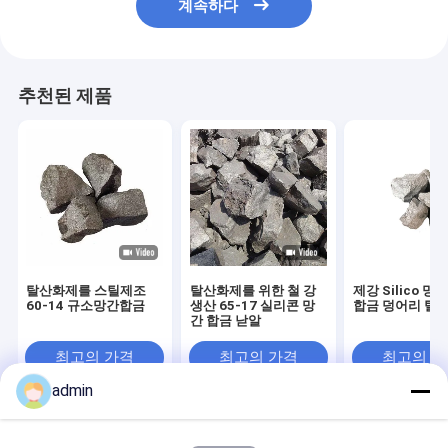
계속하다
추천된 제품
탈산화제를 스틸제조
탈산화제를 위한 철 강
제강 Silico 망간
60-14 규소망간합금
생산 65-17 실리콘 망
합금 덩어리 탈
간 합금 낟알
최고의 가격
최고의 가격
최고의 
admin
Desktop Site
홈
사이트맵
연락처