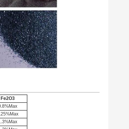
Fe2O3
0.8%Max
.25%Max
1.3%Max