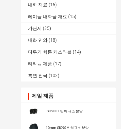
내화 재료
(15)
레이들 내화물 재료
(15)
가탄제
(35)
내화 연와
(18)
다루기 힘든 케스타블
(14)
티타늄 제품
(17)
흑연 전극
(103)
제일 제품
ISO9001 탄화 규소 분말
10mm SiC90 탄화규소 분말