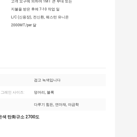
고객 요구에 의하여 1MT 큰 부대 또는
지불을 받은 후에 7-10 작업 일
L/C (신용장), 전신환, 웨스턴 유니온
2000MT/per 달
검고 녹색입니다
 그레인 사이즈:
덩어리, 블록
다루기 힘든, 연마재, 야금학
은색 탄화규소 2700도