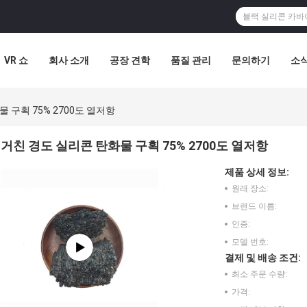
VR 쇼
회사 소개
공장 견학
품질 관리
문의하기
소
 구획 75% 2700도 열저항
거친 경도 실리콘 탄화물 구획 75% 2700도 열저항
제품 상세 정보:
원래 장소:
브랜드 이름:
인증:
모델 번호:
결제 및 배송 조건:
최소 주문 수량:
가격: