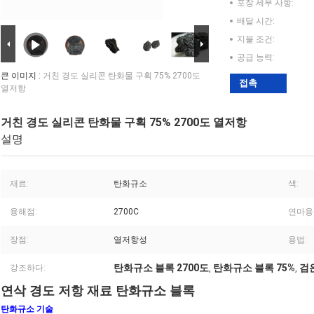
포장 세부 사항:
배달 시간:
지불 조건:
공급 능력:
큰 이미지 :
거친 경도 실리콘 탄화물 구획 75% 2700도
접촉
열저항
거친 경도 실리콘 탄화물 구획 75% 2700도 열저항
설명
재료:
탄화규소
색:
융해점:
2700C
연마용
장점:
열저항성
용법:
탄화규소 블록 2700도
탄화규소 블록 75%
검
강조하다:
,
,
연삭 경도 저항 재료 탄화규소 블록
탄화규소 기술