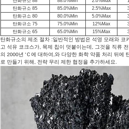
탄화규소 88
88.0%Min
2.0%Max
탄화규소 85
85.0%Min
2.5%Max
탄화규소 80
80.0%Min
5.0%Max
탄화규소 75
75.0%Min
12%Max
탄화규소 65
65.0%Min
15%Max
탄화규소의 제조 절차 :일반적인 방법은 석영 모래와 
고 석유 코크스가, 목제 칩이 덧붙이는데, 그것을 직류
의 2000년 'Ｃ에 대하여,와 다양한 화학 약품 처리 뒤
로 만들기 위해, 전략 무리 제한 협정을 추가하세요.