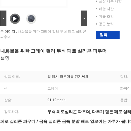
포장 세부 사항:
배달 시간:
지불 조건:
공급 능력:
큰 이미지 :
내화물을 위한 그레이 컬러 무쇠 페로 실리콘
접촉
파우더
내화물을 위한 그레이 컬러 무쇠 페로 실리콘 파우더
설명
상품 이름:
철 페시 파우더를 던지세요
형태:
색:
그레이
화학적
상술:
01-10mesh
용법:
무쇠 페로실리콘 파우더
다루기 힘든 페로 실
강조하다:
,
페로 실리콘 파우더 / 금속 실리콘 금속 분말 패로 얼로이는 가루가 됩니