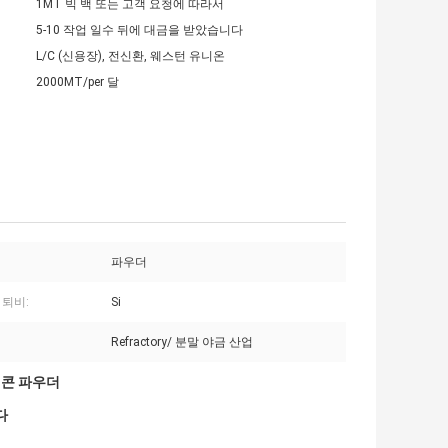
1MT 빅 백 또는 고객 요청에 따라서
5-10 작업 일수 뒤에 대금을 받았습니다
L/C (신용장), 전신환, 웨스턴 유니온
2000MT/per 달
파우더
 퇴비:
Si
Refractory/ 분말 야금 산업
리콘 파우더
다