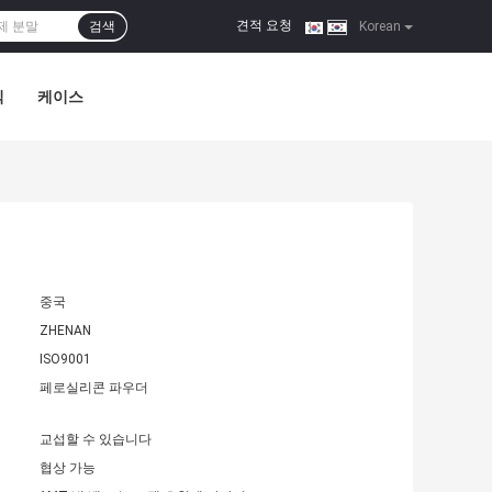
견적 요청
검색
|
Korean
식
케이스
중국
ZHENAN
ISO9001
페로실리콘 파우더
교섭할 수 있습니다
협상 가능