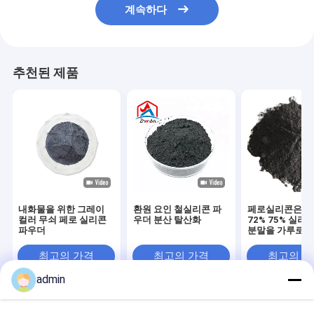
계속하다
추천된 제품
내화물을 위한 그레이
환원 요인 철실리콘 파
페로실리콘은 65
컬러 무쇠 페로 실리콘
우더 분산 탈산화
72% 75% 실리
파우더
분말을 가루로 
최고의 가격
최고의 가격
최고의 
admin
Desktop Site
홈
사이트맵
연락처