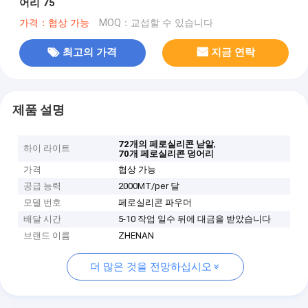
어리 75
가격：협상 가능
MOQ：교섭할 수 있습니다
최고의 가격
지금 연락
제품 설명
,
72개의 페로실리콘 낟알
하이 라이트
70개 페로실리콘 덩어리
가격
협상 가능
공급 능력
2000MT/per 달
모델 번호
페로실리콘 파우더
배달 시간
5-10 작업 일수 뒤에 대금을 받았습니다
브랜드 이름
ZHENAN
더 많은 것을 전망하십시오