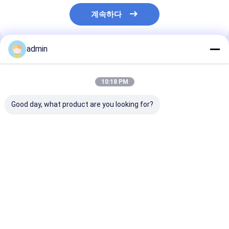
계속하다
admin
추천된 제품
10:18 PM
Good day, what product are you looking for?
산업 합금용 고품질 마
마그네슘 잉곳 - 신뢰할
원산지 중국 고
그네슘 잉곳 99.95
수 있는 합금 응용 분야
99.9% Mg 금
를 위한 고순도
그네슘 잉크 판
최고의 가격
최고의 가격
최고의 