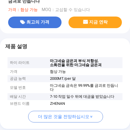
금괴로 만듭니다
가격：협상 가능
MOQ：교섭할 수 있습니다
최고의 가격
지금 연락
제품 설명
,
마그네슘 금은괴 부식 저항성
하이 라이트
소화전을 위한 마그네슘 금은괴
가격
협상 가능
공급 능력
2000MT/per 달
마그네슘 금속은 99.99%를 금괴로 만듭니
모델 번호
다
배달 시간
7-10 작업 일수 뒤에 대금을 받았습니다
브랜드 이름
ZHENAN
더 많은 것을 전망하십시오