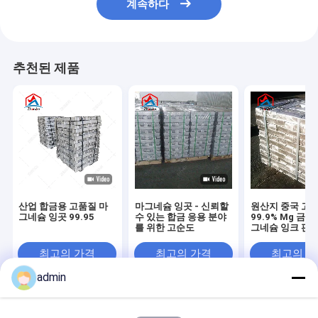
계속하다
추천된 제품
산업 합금용 고품질 마
마그네슘 잉곳 - 신뢰할
원산지 중국 고
그네슘 잉곳 99.95
수 있는 합금 응용 분야
99.9% Mg 금
를 위한 고순도
그네슘 잉크 판
최고의 가격
최고의 가격
최고의 
admin
Desktop Site
홈
사이트맵
연락처