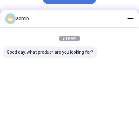
admin
추천된 제품
8:18 AM
Good day, what product are you looking for?
철강산업 산업용 디옥시
990.7% 미니트 산성 전
99.7% 철강공
딩 물질로서의 전해질성
해질 마랑제 금속 플레
질성 망간 금속 
망간 플라크
이크로 분비
최고의 가격
최고의 가격
최고의 
Desktop Site
홈
사이트맵
연락처
Privacy Policy
사이트맵