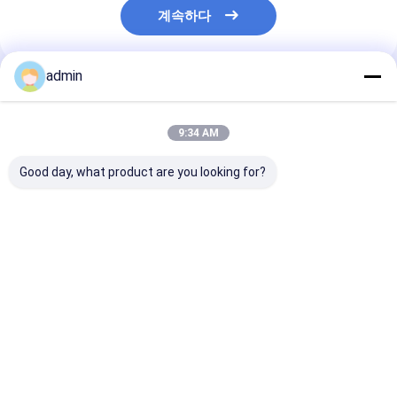
계속하다
admin
추천된 제품
9:34 AM
Good day, what product are you looking for?
철강 제조 첨가물 철강
제강을 위한 탈산화제
철제 주조를 위한
실리콘 슬래그 좋은 탈
페시 페로실리콘 광재
탈산화제 페시 
산화 효과
최고의 가격
최고의 가격
최고의 
Desktop Site
홈
사이트맵
연락처