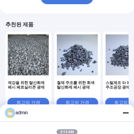
추천된 제품
제강을 위한 탈산화제
철제 주조를 위한 회색
스틸제조 Si 페
페시 페로실리콘 광재
탈산화제 페시 광재
주조공장 광재 
최고의 가격
최고의 가격
최고의 
admin
Desktop Site
홈
사이트맵
연락처
Privacy Policy
사이트맵
3:13 AM