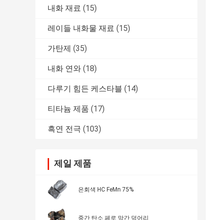
내화 재료
(15)
레이들 내화물 재료
(15)
가탄제
(35)
내화 연와
(18)
다루기 힘든 케스타블
(14)
티타늄 제품
(17)
흑연 전극
(103)
제일 제품
은회색 HC FeMn 75%
중간 탄소 페로 망간 덩어리