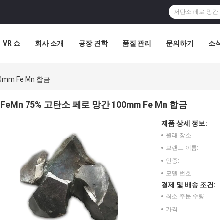
VR 쇼
회사 소개
공장 견학
품질 관리
문의하기
소
0mm Fe Mn 합금
FeMn 75% 고탄소 페로 망간 100mm Fe Mn 합금
제품 상세 정보:
원래 장소:
브랜드 이름:
인증:
모델 번호:
결제 및 배송 조건:
최소 주문 수량:
가격: