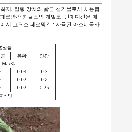
화제, 탈황 장치와 합금 첨가물로서 사용됩
 페로망간 카날소의 개발로, 인애디션은 매
에서 고탄소 페로망간 : 사용된 아스데옥사
조성물
리콘
유황
인광
Max%
5
0.03
0.3
5
0.02
0.2
2
0.02
0.25
90% 민