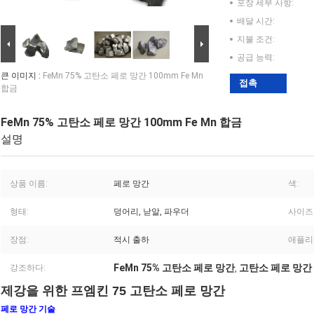
포장 세부 사항:
배달 시간:
지불 조건:
공급 능력:
큰 이미지 :
FeMn 75% 고탄소 페로 망간 100mm Fe Mn
접촉
합금
FeMn 75% 고탄소 페로 망간 100mm Fe Mn 합금
설명
상품 이름:
페로 망간
색:
형태:
덩어리, 낟알, 파우더
사이즈
장점:
적시 출하
애플리
FeMn 75% 고탄소 페로 망간
고탄소 페로 망간 
강조하다:
,
제강을 위한 프엠킨 75 고탄소 페로 망간
페로 망간 기술