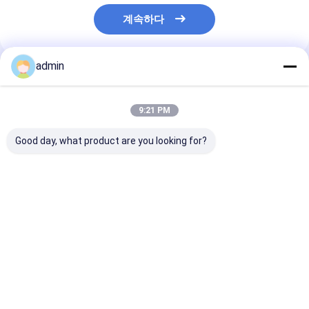
계속하다
admin
추천된 제품
9:21 PM
Good day, what product are you looking for?
철강산업 산업용 디옥시
990.7% 미니트 산성 전
99.7% 철강공
딩 물질로서의 전해질성
해질 마랑제 금속 플레
질성 망간 금속 
망간 플라크
이크로 분비
최고의 가격
최고의 가격
최고의 